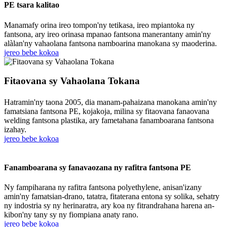
PE tsara kalitao
Manamafy orina ireo tompon'ny tetikasa, ireo mpiantoka ny
fantsona, ary ireo orinasa mpanao fantsona manerantany amin'ny
alàlan'ny vahaolana fantsona namboarina manokana sy maoderina.
jereo bebe kokoa
Fitaovana sy Vahaolana Tokana
Hatramin'ny taona 2005, dia manam-pahaizana manokana amin'ny
famatsiana fantsona PE, kojakoja, milina sy fitaovana fanaovana
welding fantsona plastika, ary fametahana fanamboarana fantsona
izahay.
jereo bebe kokoa
Fanamboarana sy fanavaozana ny rafitra fantsona PE
Ny fampiharana ny rafitra fantsona polyethylene, anisan'izany
amin'ny famatsian-drano, tatatra, fitaterana entona sy solika, sehatry
ny indostria sy ny herinaratra, ary koa ny fitrandrahana harena an-
kibon'ny tany sy ny fiompiana anaty rano.
jereo bebe kokoa