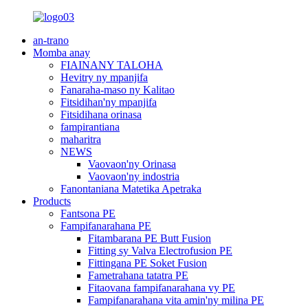
an-trano
Momba anay
FIAINANY TALOHA
Hevitry ny mpanjifa
Fanaraha-maso ny Kalitao
Fitsidihan'ny mpanjifa
Fitsidihana orinasa
fampirantiana
maharitra
NEWS
Vaovaon'ny Orinasa
Vaovaon'ny indostria
Fanontaniana Matetika Apetraka
Products
Fantsona PE
Fampifanarahana PE
Fitambarana PE Butt Fusion
Fitting sy Valva Electrofusion PE
Fittingana PE Soket Fusion
Fametrahana tatatra PE
Fitaovana fampifanarahana vy PE
Fampifanarahana vita amin'ny milina PE