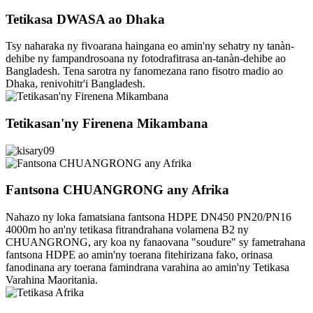
Tetikasa DWASA ao Dhaka
Tsy naharaka ny fivoarana haingana eo amin'ny sehatry ny tanàn-
dehibe ny fampandrosoana ny fotodrafitrasa an-tanàn-dehibe ao
Bangladesh. Tena sarotra ny fanomezana rano fisotro madio ao
Dhaka, renivohitr'i Bangladesh.
Tetikasan'ny Firenena Mikambana
Fantsona CHUANGRONG any Afrika
Nahazo ny loka famatsiana fantsona HDPE DN450 PN20/PN16
4000m ho an'ny tetikasa fitrandrahana volamena B2 ny
CHUANGRONG, ary koa ny fanaovana "soudure" sy fametrahana
fantsona HDPE ao amin'ny toerana fitehirizana fako, orinasa
fanodinana ary toerana famindrana varahina ao amin'ny Tetikasa
Varahina Maoritania.