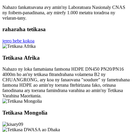
Nahazo fankatoavana avy amin'ny Laboratoara Nasionaly CNAS
ny foibem-panadinana, ary mirefy 1.000 metatra toradroa ny
velaran-tany.
raharaha tetikasa
jereo bebe kokoa
Tetikasa Afrika
Nahazo ny loka famatsiana fantsona HDPE DN450 PN20/PN16
4000m ho an'ny tetikasa fitrandrahana volamena B2 ny
CHUANGRONG, ary koa ny fanaovana "soudure" sy fametrahana
fantsona HDPE ao amin'ny toerana fitehirizana fako, orinasa
fanodinana ary toerana famindrana varahina ao amin'ny Tetikasa
Varahina Maoritania.
Tetikasa Mongolia