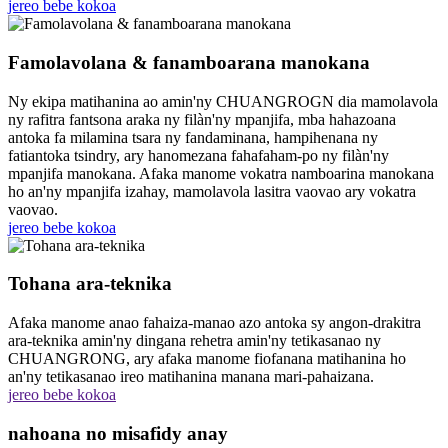
jereo bebe kokoa
Famolavolana & fanamboarana manokana
Ny ekipa matihanina ao amin'ny CHUANGROGN dia mamolavola
ny rafitra fantsona araka ny filàn'ny mpanjifa, mba hahazoana
antoka fa milamina tsara ny fandaminana, hampihenana ny
fatiantoka tsindry, ary hanomezana fahafaham-po ny filàn'ny
mpanjifa manokana. Afaka manome vokatra namboarina manokana
ho an'ny mpanjifa izahay, mamolavola lasitra vaovao ary vokatra
vaovao.
jereo bebe kokoa
Tohana ara-teknika
Afaka manome anao fahaiza-manao azo antoka sy angon-drakitra
ara-teknika amin'ny dingana rehetra amin'ny tetikasanao ny
CHUANGRONG, ary afaka manome fiofanana matihanina ho
an'ny tetikasanao ireo matihanina manana mari-pahaizana.
jereo bebe kokoa
nahoana no misafidy anay