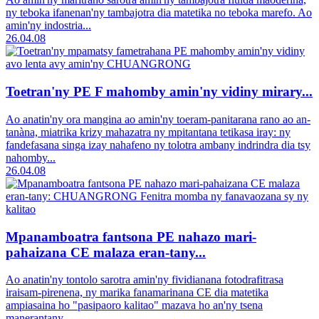
ny teboka ifanenan'ny tambajotra dia matetika no teboka marefo. Ao
amin'ny indostria...
26.04.08
Toetran'ny PE F mahomby amin'ny vidiny mirary...
Ao anatin'ny ora mangina ao amin'ny toeram-panitarana rano ao an-
tanàna, miatrika krizy mahazatra ny mpitantana tetikasa iray: ny
fandefasana singa izay nahafeno ny tolotra ambany indrindra dia tsy
nahomby...
26.04.08
Mpanamboatra fantsona PE nahazo mari-
pahaizana CE malaza eran-tany...
Ao anatin'ny tontolo sarotra amin'ny fividianana fotodrafitrasa
iraisam-pirenena, ny marika fanamarinana CE dia matetika
ampiasaina ho "pasipaoro kalitao" mazava ho an'ny tsena
manerantany...