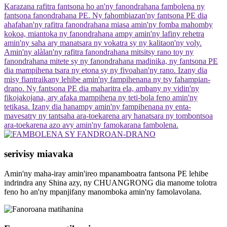
Karazana rafitra fantsona ho an'ny fanondrahana fambolena ny
fantsona fanondrahana PE. Ny fahombiazan'ny fantsona PE dia
ahafahan'ny rafitra fanondrahana miasa amin'ny fomba mahomby
kokoa, miantoka ny fanondrahana ampy amin'ny lafiny rehetra
amin'ny saha ary manatsara ny vokatra sy ny kalitaon'ny voly.
Amin'ny alàlan'ny rafitra fanondrahana mitsitsy rano toy ny
fanondrahana mitete sy ny fanondrahana madinika, ny fantsona PE
dia mampihena tsara ny etona sy ny fivoahan'ny rano. Izany dia
misy fiantraikany lehibe amin'ny fampihenana ny tsy fahampian-
drano. Ny fantsona PE dia maharitra ela, ambany ny vidin'ny
fikojakojana, ary afaka mampihena ny teti-bola feno amin'ny
tetikasa. Izany dia hanampy amin'ny fampihenana ny enta-
mavesatry ny tantsaha ara-toekarena ary hanatsara ny tombontsoa
ara-toekarena azo avy amin'ny famokarana fambolena.
serivisy miavaka
Amin'ny maha-iray amin'ireo mpanamboatra fantsona PE lehibe
indrindra any Shina azy, ny CHUANGRONG dia manome tolotra
feno ho an'ny mpanjifany manomboka amin'ny famolavolana.