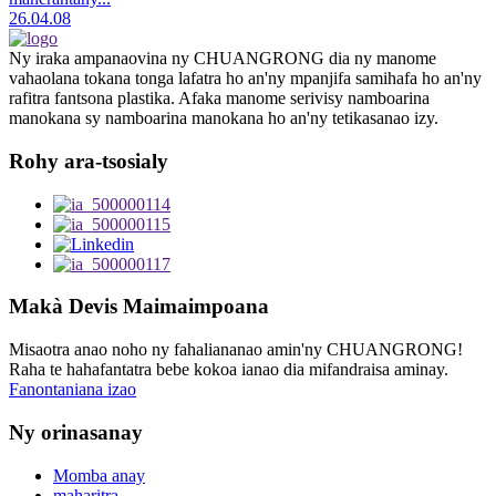
26.04.08
Ny iraka ampanaovina ny CHUANGRONG dia ny manome
vahaolana tokana tonga lafatra ho an'ny mpanjifa samihafa ho an'ny
rafitra fantsona plastika. Afaka manome serivisy namboarina
manokana sy namboarina manokana ho an'ny tetikasanao izy.
Rohy ara-tsosialy
Makà Devis Maimaimpoana
Misaotra anao noho ny fahaliananao amin'ny CHUANGRONG!
Raha te hahafantatra bebe kokoa ianao dia mifandraisa aminay.
Fanontaniana izao
Ny orinasanay
Momba anay
maharitra