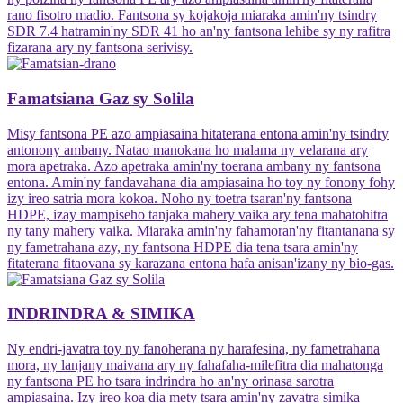
rano fisotro madio. Fantsona sy kojakoja miaraka amin'ny tsindry
SDR 7.4 hatramin'ny SDR 41 ho an'ny fantsona lehibe sy ny rafitra
fizarana ary ny fantsona serivisy.
Famatsiana Gaz sy Solila
Misy fantsona PE azo ampiasaina hitaterana entona amin'ny tsindry
antonony ambany. Natao manokana ho malama ny velarana ary
mora apetraka. Azo apetraka amin'ny toerana ambany ny fantsona
entona. Amin'ny fandavahana dia ampiasaina ho toy ny fonony fohy
izy ireo satria mora kokoa. Noho ny toetra tsaran'ny fantsona
HDPE, izay mampiseho tanjaka mahery vaika ary tena mahatohitra
ny tany mahery vaika. Miaraka amin'ny fahamoran'ny fitantanana sy
ny fametrahana azy, ny fantsona HDPE dia tena tsara amin'ny
fitaterana fitaovana sy karazana entona hafa anisan'izany ny bio-gas.
INDRINDRA & SIMIKA
Ny endri-javatra toy ny fanoherana ny harafesina, ny fametrahana
mora, ny lanjany maivana ary ny fahafaha-milefitra dia mahatonga
ny fantsona PE ho tsara indrindra ho an'ny orinasa sarotra
ampiasaina. Izy ireo koa dia mety tsara amin'ny zavatra simika