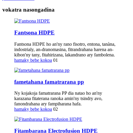
vokatra nasongadina
Fantsona HDPE
Fantsona HDPE ho an'ny rano fisotro, entona, tanàna,
indostrialy, an-dranomasina, fitrandrahana harena an-
kibon'ny tany, fitahirizana, lakandrano ary fambolena.
hamaky bebe kokoa
01
fametahana famatrarana pp
Ny kojakoja famatrarana PP dia natao ho an'ny
karazana fitaterana ranoka amin'ny tsindry avo,
fanondrahana ary fampiharana hafa.
hamaky bebe kokoa
02
Fitambarana Electrofusion HDPE