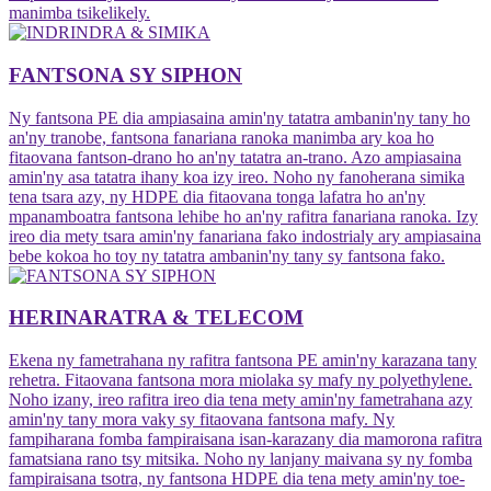
manimba tsikelikely.
FANTSONA SY SIPHON
Ny fantsona PE dia ampiasaina amin'ny tatatra ambanin'ny tany ho
an'ny tranobe, fantsona fanariana ranoka manimba ary koa ho
fitaovana fantson-drano ho an'ny tatatra an-trano. Azo ampiasaina
amin'ny asa tatatra ihany koa izy ireo. Noho ny fanoherana simika
tena tsara azy, ny HDPE dia fitaovana tonga lafatra ho an'ny
mpanamboatra fantsona lehibe ho an'ny rafitra fanariana ranoka. Izy
ireo dia mety tsara amin'ny fanariana fako indostrialy ary ampiasaina
bebe kokoa ho toy ny tatatra ambanin'ny tany sy fantsona fako.
HERINARATRA & TELECOM
Ekena ny fametrahana ny rafitra fantsona PE amin'ny karazana tany
rehetra. Fitaovana fantsona mora miolaka sy mafy ny polyethylene.
Noho izany, ireo rafitra ireo dia tena mety amin'ny fametrahana azy
amin'ny tany mora vaky sy fitaovana fantsona mafy. Ny
fampiharana fomba fampiraisana isan-karazany dia mamorona rafitra
famatsiana rano tsy mitsika. Noho ny lanjany maivana sy ny fomba
fampiraisana tsotra, ny fantsona HDPE dia tena mety amin'ny toe-