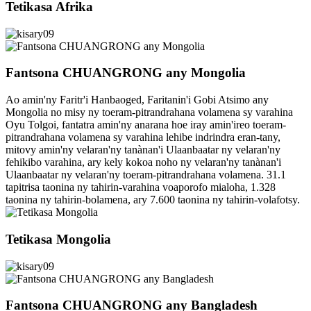
Tetikasa Afrika
Fantsona CHUANGRONG any Mongolia
Ao amin'ny Faritr'i Hanbaoged, Faritanin'i Gobi Atsimo any
Mongolia no misy ny toeram-pitrandrahana volamena sy varahina
Oyu Tolgoi, fantatra amin'ny anarana hoe iray amin'ireo toeram-
pitrandrahana volamena sy varahina lehibe indrindra eran-tany,
mitovy amin'ny velaran'ny tanànan'i Ulaanbaatar ny velaran'ny
fehikibo varahina, ary kely kokoa noho ny velaran'ny tanànan'i
Ulaanbaatar ny velaran'ny toeram-pitrandrahana volamena. 31.1
tapitrisa taonina ny tahirin-varahina voaporofo mialoha, 1.328
taonina ny tahirin-bolamena, ary 7.600 taonina ny tahirin-volafotsy.
Tetikasa Mongolia
Fantsona CHUANGRONG any Bangladesh