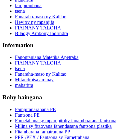
fampirantiana
tsena
Fanaraha-maso ny Kalitao
Hevitry ny mpanjifa
FIAINANY TALOHA
Bilaogy Ambony Indrindra
Information
Fanontaniana Matetika Apetraka
FIAINANY TALOHA
tsena
Fanaraha-maso ny Kalitao
Mifandraisa aminay
maharitra
Rohy haingana
Fampifanarahana PE
Fantsona PE
Fametahana sy mpampitohy fanamboarana fantsona
Milina sy fitaovana fanendasana fantsona plastika
Fitambarana famatrarana PP
PPR /PEX / Fantsona sy Fametrahana