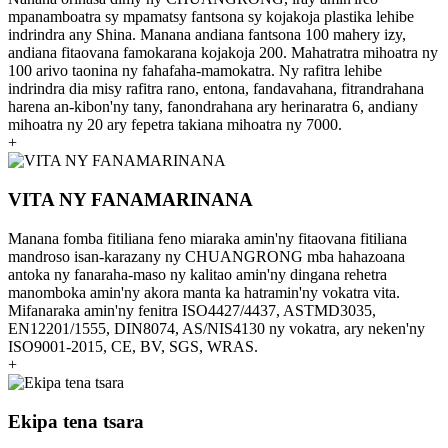
mpanamboatra sy mpamatsy fantsona sy kojakoja plastika lehibe
indrindra any Shina. Manana andiana fantsona 100 mahery izy,
andiana fitaovana famokarana kojakoja 200. Mahatratra mihoatra ny
100 arivo taonina ny fahafaha-mamokatra. Ny rafitra lehibe
indrindra dia misy rafitra rano, entona, fandavahana, fitrandrahana
harena an-kibon'ny tany, fanondrahana ary herinaratra 6, andiany
mihoatra ny 20 ary fepetra takiana mihoatra ny 7000.
+
VITA NY FANAMARINANA
Manana fomba fitiliana feno miaraka amin'ny fitaovana fitiliana
mandroso isan-karazany ny CHUANGRONG mba hahazoana
antoka ny fanaraha-maso ny kalitao amin'ny dingana rehetra
manomboka amin'ny akora manta ka hatramin'ny vokatra vita.
Mifanaraka amin'ny fenitra ISO4427/4437, ASTMD3035,
EN12201/1555, DIN8074, AS/NIS4130 ny vokatra, ary neken'ny
ISO9001-2015, CE, BV, SGS, WRAS.
+
Ekipa tena tsara