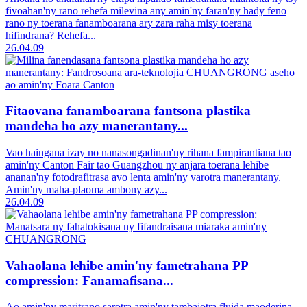
fivoahan'ny rano rehefa milevina any amin'ny faran'ny hady feno
rano ny toerana fanamboarana ary zara raha misy toerana
hifindrana? Rehefa...
26.04.09
Fitaovana fanamboarana fantsona plastika
mandeha ho azy manerantany...
Vao haingana izay no nanasongadinan'ny rihana fampirantiana tao
amin'ny Canton Fair tao Guangzhou ny anjara toerana lehibe
ananan'ny fotodrafitrasa avo lenta amin'ny varotra manerantany.
Amin'ny maha-plaoma ambony azy...
26.04.09
Vahaolana lehibe amin'ny fametrahana PP
compression: Fanamafisana...
Ao amin'ny maritrano sarotra amin'ny tambajotra fluida maoderina,