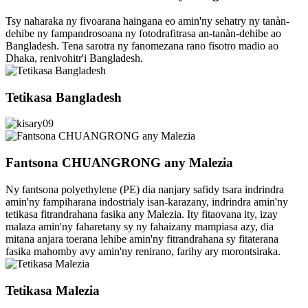
Tsy naharaka ny fivoarana haingana eo amin'ny sehatry ny tanàn-
dehibe ny fampandrosoana ny fotodrafitrasa an-tanàn-dehibe ao
Bangladesh. Tena sarotra ny fanomezana rano fisotro madio ao
Dhaka, renivohitr'i Bangladesh.
Tetikasa Bangladesh
Fantsona CHUANGRONG any Malezia
Ny fantsona polyethylene (PE) dia nanjary safidy tsara indrindra
amin'ny fampiharana indostrialy isan-karazany, indrindra amin'ny
tetikasa fitrandrahana fasika any Malezia. Ity fitaovana ity, izay
malaza amin'ny faharetany sy ny fahaizany mampiasa azy, dia
mitana anjara toerana lehibe amin'ny fitrandrahana sy fitaterana
fasika mahomby avy amin'ny renirano, farihy ary morontsiraka.
Tetikasa Malezia