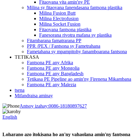
Fitaovana vita amin'ny PE
Milina sy fitaovana fanendasana fantsona plastika
Milina Fusion Butt
Milina Electrofusion
Milina Socket Fusion
Fitaovana fantsona plastika
Fanesorana rivotra mafana sy plastika
Fitambarana famatrarana PP
PPR /PEX / Fantsona sy Fametrahana
Fametahana sy mpampitohy fanamboarana fantsona
TETIKASA
Fantsona PE any Afrika
Fantsona PE any Mongolia
Fantsona PE any Bangladesh
Tetikasa PE Pipeline ao amin'ny Firenena Mikambana
Fantsona PE any Malezia
tsena
Mifandraisa aminay
Antsoy izahay:
0086-18180897627
English
Loharano azo itokisana ho an'ny vahaolana amin'ny fantsona