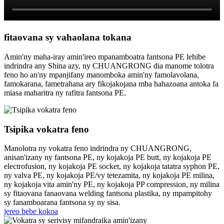
fitaovana sy vahaolana tokana
Amin'ny maha-iray amin'ireo mpanamboatra fantsona PE lehibe
indrindra any Shina azy, ny CHUANGRONG dia manome tolotra
feno ho an'ny mpanjifany manomboka amin'ny famolavolana,
famokarana, fametrahana ary fikojakojana mba hahazoana antoka fa
miasa maharitra ny rafitra fantsona PE.
Tsipika vokatra feno
Manolotra ny vokatra feno indrindra ny CHUANGRONG,
anisan'izany ny fantsona PE, ny kojakoja PE butt, ny kojakoja PE
electrofusion, ny kojakoja PE socket, ny kojakoja tatatra syphon PE,
ny valva PE, ny kojakoja PE/vy tetezamita, ny kojakoja PE milina,
ny kojakoja vita amin'ny PE, ny kojakoja PP compression, ny milina
sy fitaovana fanaovana welding fantsona plastika, ny mpampitohy
sy fanamboarana fantsona sy ny sisa.
jereo bebe kokoa