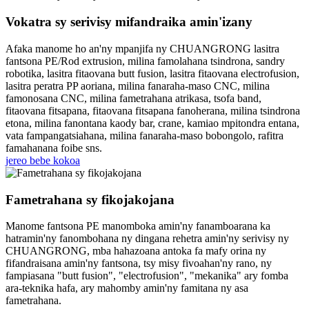
Vokatra sy serivisy mifandraika amin'izany
Afaka manome ho an'ny mpanjifa ny CHUANGRONG lasitra
fantsona PE/Rod extrusion, milina famolahana tsindrona, sandry
robotika, lasitra fitaovana butt fusion, lasitra fitaovana electrofusion,
lasitra peratra PP aoriana, milina fanaraha-maso CNC, milina
famonosana CNC, milina fametrahana atrikasa, tsofa band,
fitaovana fitsapana, fitaovana fitsapana fanoherana, milina tsindrona
etona, milina fanontana kaody bar, crane, kamiao mpitondra entana,
vata fampangatsiahana, milina fanaraha-maso bobongolo, rafitra
famahanana foibe sns.
jereo bebe kokoa
Fametrahana sy fikojakojana
Manome fantsona PE manomboka amin'ny fanamboarana ka
hatramin'ny fanombohana ny dingana rehetra amin'ny serivisy ny
CHUANGRONG, mba hahazoana antoka fa mafy orina ny
fifandraisana amin'ny fantsona, tsy misy fivoahan'ny rano, ny
fampiasana "butt fusion", "electrofusion", "mekanika" ary fomba
ara-teknika hafa, ary mahomby amin'ny famitana ny asa
fametrahana.