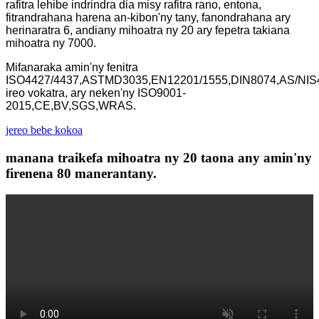
rafitra lehibe indrindra dia misy rafitra rano, entona,
fitrandrahana harena an-kibon'ny tany, fanondrahana ary
herinaratra 6, andiany mihoatra ny 20 ary fepetra takiana
mihoatra ny 7000.
Mifanaraka amin'ny fenitra
ISO4427/4437,ASTMD3035,EN12201/1555,DIN8074,AS/NIS
ireo vokatra, ary neken'ny ISO9001-
2015,CE,BV,SGS,WRAS.
jereo bebe kokoa
manana traikefa mihoatra ny 20 taona any amin'ny
firenena 80 manerantany.