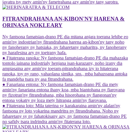
javatra tsy mety amin'ny fametrahana azy amin'ny tany sarotra.
FITRANDRAHANA AN-KIBON'NY HARENA &
ORINASA NOKLEARY
Ny fantsona famatsian-drano PE dia mitana anjara toerana lehibe eo
amin'ny indostrian'ny fitrandrahana harena an-kibon'ny tany noho
ny fanoherany ny hatsiaka, ny faharetany maharitra, ny fanoherany
ny harafesina ary ny toetrany hafa.
● Fitaterana ranoka: Ny fantsona famatsian-drano PE dia mahazaka
tontolo iainana indostrialy henjana isan-karazany, noho izany dia
ampiasaina any amin'ny toeram-pitrandrahana izy io hitaterana
ranoka, toy ny rano, vahaolana simika, sns., mba hahazoana antoka
fa mandeha tsara ny asa fitrandrahana.
● Fanariana entona: Ny fantsona famatsian-drano PE dia mety
amin'ny fanariana entona ihany koa, mba hiantohana ny fiarovana
ny fizotran'ny fitrandrahana, mba hisorohana ny fiangonan'ny
entona vokatry ny loza mety hitranga amin'ny fiarovana.
● Fitaterana loto: Mila taterina sy karakaraina amin'ny alalan'ny
fantsona ny loto vokarina mandritra ny fitrandrahana. Noho ny
faharetany sy ny fahatokisany azy, ny fantsona famatsian-drano PE
no safidy tsara indrindra amin'ny fitaterana loto.