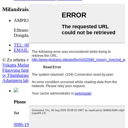
Mifandraisa aminay
AMPIO:
Efitrano 911, Tranobe T1, Foibe Peratra, No.333 Lalana
Dongda, Chengdu, Sina.
TEL: 0086-18180897627
EMAIL: chuangrong@cdchuangrong.com
© Zo rehetra voatokana - 2010-2025.
Vokatra Mafana
-
Sarintanin'ny tranonkala
-
AMP Mobile
Fitaovana fantsona HDPE
,
Fampidirana fantsona HDPE
,
Fantsona
sy Fitambarana Hdpe
,
Fantsona rano Pe
,
Fanamboarana Clamp
,
Adaptatera lahy
,
Phone
Tel
0086-19182258481