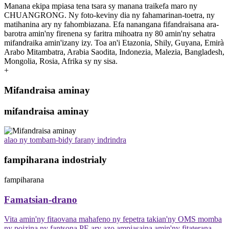
Manana ekipa mpiasa tena tsara sy manana traikefa maro ny
CHUANGRONG. Ny foto-keviny dia ny fahamarinan-toetra, ny
matihanina ary ny fahombiazana. Efa nanangana fifandraisana ara-
barotra amin'ny firenena sy faritra mihoatra ny 80 amin'ny sehatra
mifandraika amin'izany izy. Toa an'i Etazonia, Shily, Guyana, Emirà
Arabo Mitambatra, Arabia Saodita, Indonezia, Malezia, Bangladesh,
Mongolia, Rosia, Afrika sy ny sisa.
+
Mifandraisa aminay
mifandraisa aminay
alao ny tombam-bidy farany indrindra
fampiharana indostrialy
fampiharana
Famatsian-drano
Vita amin'ny fitaovana mahafeno ny fepetra takian'ny OMS momba
ny poizina ny fantsona PE ary azo ampiasaina amin'ny fitaterana