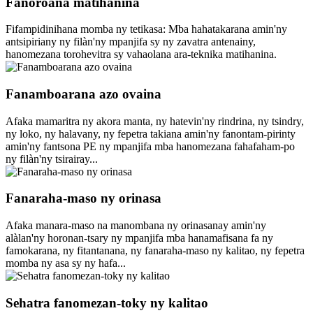
Fanoroana matihanina
Fifampidinihana momba ny tetikasa: Mba hahatakarana amin'ny
antsipiriany ny filàn'ny mpanjifa sy ny zavatra antenainy,
hanomezana torohevitra sy vahaolana ara-teknika matihanina.
Fanamboarana azo ovaina
Afaka mamaritra ny akora manta, ny hatevin'ny rindrina, ny tsindry,
ny loko, ny halavany, ny fepetra takiana amin'ny fanontam-pirinty
amin'ny fantsona PE ny mpanjifa mba hanomezana fahafaham-po
ny filàn'ny tsirairay...
Fanaraha-maso ny orinasa
Afaka manara-maso na manombana ny orinasanay amin'ny
alàlan'ny horonan-tsary ny mpanjifa mba hanamafisana fa ny
famokarana, ny fitantanana, ny fanaraha-maso ny kalitao, ny fepetra
momba ny asa sy ny hafa...
Sehatra fanomezan-toky ny kalitao