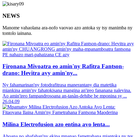
NEWS
Manome vahaolana ara-nofo vaovao azo antoka sy tsy manimba ny
tontolo iainana.
Fironana Mivoatra eo amin'ny Rafitra Fantson-
drano: Hevitra avy amin'ny...
Ny fahamarinan'ny fotodrafitrasa manerantany dia matetika
miankina amin'ny fahatokisana mangina an'ireo fananana nalevina.
Ao amin'ireo fampandrosoana an-tanàn-dehibe be mponina sy ...
26.04.09
Milina Electrofusion azo entina avo lenta...
Ahoana no ahafahan'ny ekipa mpanao fametrahana miantoka ny tsy