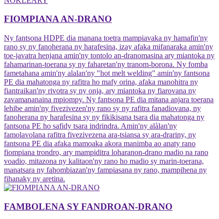
FIOMPIANA AN-DRANO
Ny fantsona HDPE dia manana toetra mampiavaka ny hamafin'ny
rano sy ny fanoherana ny harafesina, izay afaka mifanaraka amin'ny
toe-javatra henjana amin'ny tontolo an-dranomasina ary miantoka ny
fahamarinan-toerana sy ny faharetan'ny tranom-borona. Ny fomba
fametahana amin'ny alalan'ny "hot melt welding" amin'ny fantsona
PE dia mahatonga ny rafitra ho mafy orina, afaka manohitra ny
fiantraikan'ny rivotra sy ny onja, ary miantoka ny fiarovana ny
zavamananaina mpiompy. Ny fantsona PE dia mitana anjara toerana
lehibe amin'ny fivezivezen'ny rano sy ny rafitra fanadiovana, ny
fanoherana ny harafesina sy ny fikikisana tsara dia mahatonga ny
fantsona PE ho safidy tsara indrindra. Amin'ny alàlan'ny
famolavolana rafitra fivezivezena ara-tsiansa sy ara-drariny, ny
fantsona PE dia afaka mamoaka akora manimba ao anaty rano
fiompiana trondro, ary mampiditra loharanon-drano madio na rano
voadio, mitazona ny kalitaon'ny rano ho madio sy marin-toerana,
manatsara ny fahombiazan'ny fampiasana ny rano, mampihena ny
fihanaky ny aretina.
FAMBOLENA SY FANDROAN-DRANO