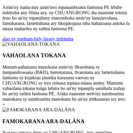
Amin'ny maha-iray amin'ireo mpanamboatra fantsona PE lehibe
indrindra any Shina azy, ny CHUANGRONG dia manome tolotra
feno ho an'ny mpanjifany manomboka amin'ny famolavolana,
famokarana, fametrahana ary fikojakojana mba hahazoana antoka fa
miasa maharitra ny rafitra fantsona PE.
alao ny tombam-bidy farany indrindra
VAHAOLANA TOKANA
Manam-pahaizana manokana amin'ny fikarohana sy
fampandrosoana (R&D), famokarana, fivarotana ary fametrahana
fantsona sy kojakoja plastika karazana vaovao ny
CHUANGRONG sy ireo orinasa mpiara-miasa aminy. Manome
vahaolana tokana tonga lafatra ho an'ny mpanjifa samihafa izahay
ho an'ny rafitra fantsona PE. Afaka manome serivisy namboarina
manokana sy namboarina manokana ho an'ny tetikasanao izy ireo.
+
FAMOKARANA ARA-DALÀNA
Nanana orinasa dimy ny CHUANGRONG, iray amin'ireo