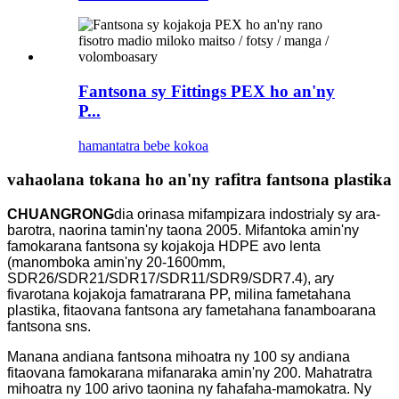
Fantsona sy Fittings PEX ho an'ny
P...
hamantatra bebe kokoa
vahaolana tokana ho an'ny rafitra fantsona plastika
CHUANGRONG
dia orinasa mifampizara indostrialy sy ara-
barotra, naorina tamin'ny taona 2005. Mifantoka amin'ny
famokarana fantsona sy kojakoja HDPE avo lenta
(manomboka amin'ny 20-1600mm,
SDR26/SDR21/SDR17/SDR11/SDR9/SDR7.4), ary
fivarotana kojakoja famatrarana PP, milina fametahana
plastika, fitaovana fantsona ary fametahana fanamboarana
fantsona sns.
Manana andiana fantsona mihoatra ny 100 sy andiana
fitaovana famokarana mifanaraka amin'ny 200. Mahatratra
mihoatra ny 100 arivo taonina ny fahafaha-mamokatra. Ny