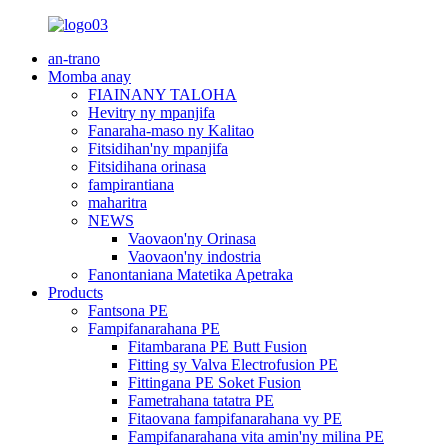
an-trano
Momba anay
FIAINANY TALOHA
Hevitry ny mpanjifa
Fanaraha-maso ny Kalitao
Fitsidihan'ny mpanjifa
Fitsidihana orinasa
fampirantiana
maharitra
NEWS
Vaovaon'ny Orinasa
Vaovaon'ny indostria
Fanontaniana Matetika Apetraka
Products
Fantsona PE
Fampifanarahana PE
Fitambarana PE Butt Fusion
Fitting sy Valva Electrofusion PE
Fittingana PE Soket Fusion
Fametrahana tatatra PE
Fitaovana fampifanarahana vy PE
Fampifanarahana vita amin'ny milina PE