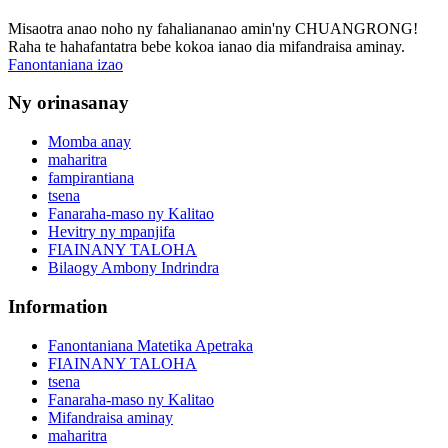
Misaotra anao noho ny fahaliananao amin'ny CHUANGRONG!
Raha te hahafantatra bebe kokoa ianao dia mifandraisa aminay.
Fanontaniana izao
Ny orinasanay
Momba anay
maharitra
fampirantiana
tsena
Fanaraha-maso ny Kalitao
Hevitry ny mpanjifa
FIAINANY TALOHA
Bilaogy Ambony Indrindra
Information
Fanontaniana Matetika Apetraka
FIAINANY TALOHA
tsena
Fanaraha-maso ny Kalitao
Mifandraisa aminay
maharitra