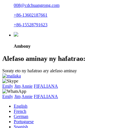
008@cdchuangrong.com
+86-13602187661
+86-15528791623
Ambony
Alefaso aminay ny hafatrao:
Soraty eto ny hafatrao ary alefaso aminay
Emily
Jim
Annie
FIFALIANA
Emily
Jim
Annie
FIFALIANA
English
French
German
Portuguese
Spanish