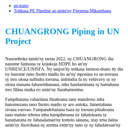
an-trano
Tetikasa PE Pipeline ao amin'ny Firenena Mikambana
CHUANGRONG Piping in UN
Project
Nanomboka tamin'ny taona 2022, ny CHUANGRONG dia
nanome fantsona sy kojakoja HDPE ho an'ny
UNRESCE/UNISFA. Ny tanjon'ity tetikasa fantson-drano ity dia
ny hanome rano fisotro madio ho an'ny mponina eo an-toerana
sy ireo olona nafindra toerana, indrindra fa ny vehivavy sy ny
olona manana fahasembanana, mba handaminana sy hamahana
ireo filàna maika eo amin'ny fiarahamonina.
Fampiharana vahaolana fitsaboana rano mandroso mba
hanomezana rano fisotro madio sy azo antoka, fametrahana
sivana vaovao. Fampandehanana tsara ny toeram-pitsaboana
rano maloto rehetra mba hampihenana ny fahalotoana sy
hanatsarana ny fahasalaman'ny tontolo iainana, izay tena ilaina
amin'ny fisorohana ny aretina entin'ny rano sy ny fahafatesan'ny