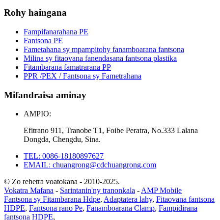
Rohy haingana
Fampifanarahana PE
Fantsona PE
Fametahana sy mpampitohy fanamboarana fantsona
Milina sy fitaovana fanendasana fantsona plastika
Fitambarana famatrarana PP
PPR /PEX / Fantsona sy Fametrahana
Mifandraisa aminay
AMPIO:
Efitrano 911, Tranobe T1, Foibe Peratra, No.333 Lalana
Dongda, Chengdu, Sina.
TEL: 0086-18180897627
EMAIL: chuangrong@cdchuangrong.com
© Zo rehetra voatokana - 2010-2025.
Vokatra Mafana
-
Sarintanin'ny tranonkala
-
AMP Mobile
Fantsona sy Fitambarana Hdpe
,
Adaptatera lahy
,
Fitaovana fantsona
HDPE
,
Fantsona rano Pe
,
Fanamboarana Clamp
,
Fampidirana
fantsona HDPE
,