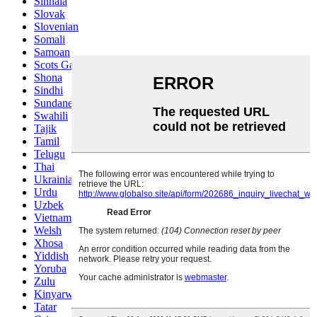
Sinhala
Slovak
Slovenian
Somali
Samoan
Scots Gaelic
Shona
Sindhi
Sundanese
Swahili
Tajik
Tamil
Telugu
Thai
Ukrainian
Urdu
Uzbek
Vietnamese
Welsh
Xhosa
Yiddish
Yoruba
Zulu
Kinyarwanda
Tatar