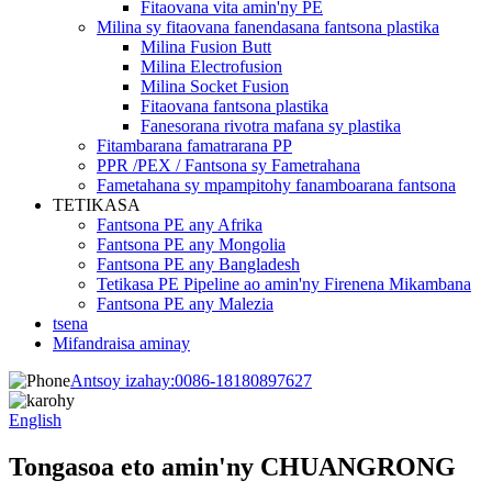
Fitaovana vita amin'ny PE
Milina sy fitaovana fanendasana fantsona plastika
Milina Fusion Butt
Milina Electrofusion
Milina Socket Fusion
Fitaovana fantsona plastika
Fanesorana rivotra mafana sy plastika
Fitambarana famatrarana PP
PPR /PEX / Fantsona sy Fametrahana
Fametahana sy mpampitohy fanamboarana fantsona
TETIKASA
Fantsona PE any Afrika
Fantsona PE any Mongolia
Fantsona PE any Bangladesh
Tetikasa PE Pipeline ao amin'ny Firenena Mikambana
Fantsona PE any Malezia
tsena
Mifandraisa aminay
Antsoy izahay:
0086-18180897627
English
Tongasoa eto amin'ny CHUANGRONG