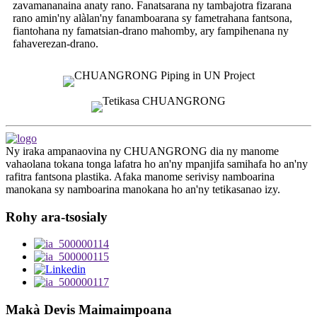
zavamananaina anaty rano. Fanatsarana ny tambajotra fizarana
rano amin'ny alàlan'ny fanamboarana sy fametrahana fantsona,
fiantohana ny famatsian-drano mahomby, ary fampihenana ny
fahaverezan-drano.
Ny iraka ampanaovina ny CHUANGRONG dia ny manome
vahaolana tokana tonga lafatra ho an'ny mpanjifa samihafa ho an'ny
rafitra fantsona plastika. Afaka manome serivisy namboarina
manokana sy namboarina manokana ho an'ny tetikasanao izy.
Rohy ara-tsosialy
Makà Devis Maimaimpoana