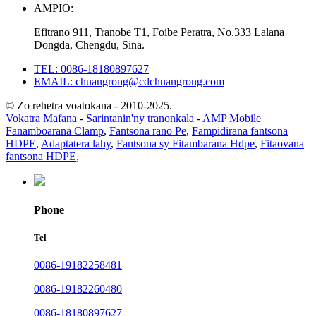
AMPIO:
Efitrano 911, Tranobe T1, Foibe Peratra, No.333 Lalana
Dongda, Chengdu, Sina.
TEL: 0086-18180897627
EMAIL: chuangrong@cdchuangrong.com
© Zo rehetra voatokana - 2010-2025.
Vokatra Mafana
-
Sarintanin'ny tranonkala
-
AMP Mobile
Fanamboarana Clamp
,
Fantsona rano Pe
,
Fampidirana fantsona
HDPE
,
Adaptatera lahy
,
Fantsona sy Fitambarana Hdpe
,
Fitaovana
fantsona HDPE
,
Phone
Tel
0086-19182258481
0086-19182260480
0086-18180897627