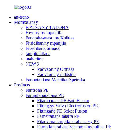
an-trano
Momba anay
FIAINANY TALOHA
Hevitry ny mpanjifa
Fanaraha-maso ny Kalitao
Fitsidihan'ny mpanjifa
Fitsidihana orinasa
fampirantiana
maharitra
NEWS
Vaovaon'ny Orinasa
Vaovaon'ny indostria
Fanontaniana Matetika Apetraka
Products
Fantsona PE
Fampifanarahana PE
Fitambarana PE Butt Fusion
Fitting sy Valva Electrofusion PE
Fittingana PE Soket Fusion
Fametrahana tatatra PE
Fitaovana fampifanarahana vy PE
Fampifanarahana vita amin'ny milina PE