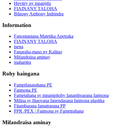
Hevitry ny mpanjifa
FIAINANY TALOHA
Bilaogy Ambony Indrindra
Information
Fanontaniana Matetika Apetraka
FIAINANY TALOHA
tsena
Fanaraha-maso ny Kalitao
Mifandraisa aminay
maharitra
Rohy haingana
Fampifanarahana PE
Fantsona PE
Fametahana sy mpampitohy fanamboarana fantsona
Milina sy fitaovana fanendasana fantsona plastika
Fitambarana famatrarana PP
PPR /PEX / Fantsona sy Fametrahana
Mifandraisa aminay