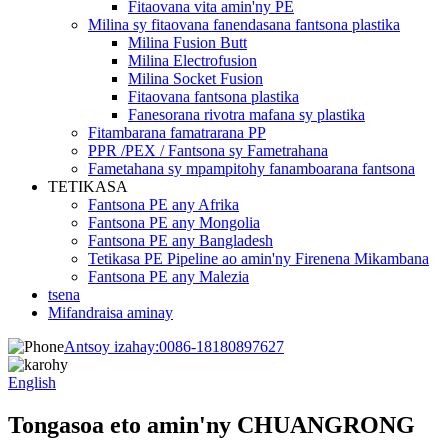
Fitaovana vita amin'ny PE
Milina sy fitaovana fanendasana fantsona plastika
Milina Fusion Butt
Milina Electrofusion
Milina Socket Fusion
Fitaovana fantsona plastika
Fanesorana rivotra mafana sy plastika
Fitambarana famatrarana PP
PPR /PEX / Fantsona sy Fametrahana
Fametahana sy mpampitohy fanamboarana fantsona
TETIKASA
Fantsona PE any Afrika
Fantsona PE any Mongolia
Fantsona PE any Bangladesh
Tetikasa PE Pipeline ao amin'ny Firenena Mikambana
Fantsona PE any Malezia
tsena
Mifandraisa aminay
Antsoy izahay:
0086-18180897627
English
Tongasoa eto amin'ny CHUANGRONG