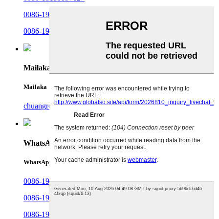
0086-19182275485
0086-19381607486
Mailaka
Mailaka
chuangrong@cdchuangrong.com
WhatsApp
WhatsApp
0086-19381607486
0086-19182258481
0086-19182260480