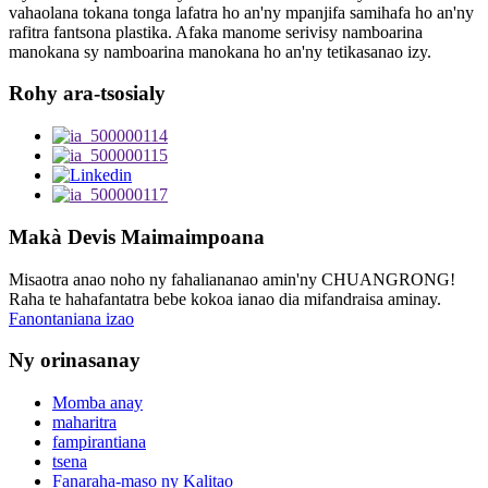
vahaolana tokana tonga lafatra ho an'ny mpanjifa samihafa ho an'ny
rafitra fantsona plastika. Afaka manome serivisy namboarina
manokana sy namboarina manokana ho an'ny tetikasanao izy.
Rohy ara-tsosialy
Makà Devis Maimaimpoana
Misaotra anao noho ny fahaliananao amin'ny CHUANGRONG!
Raha te hahafantatra bebe kokoa ianao dia mifandraisa aminay.
Fanontaniana izao
Ny orinasanay
Momba anay
maharitra
fampirantiana
tsena
Fanaraha-maso ny Kalitao