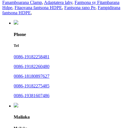
Fanamboarana Clamp
,
Adaptatera lahy
,
Fantsona sy Fitambarana
Hdpe
,
Fitaovana fantsona HDPE
,
Fantsona rano Pe
,
Fampidirana
fantsona HDPE
,
Phone
Tel
0086-19182258481
0086-19182260480
0086-18180897627
0086-19182275485
0086-19381607486
Mailaka