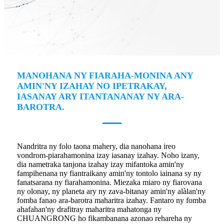
MANOHANA NY FIARAHA-MONINA ANY
AMIN'NY IZAHAY NO IPETRAKAY,
IASANAY ARY ITANTANANAY NY ARA-
BAROTRA.
Nandritra ny folo taona mahery, dia nanohana ireo
vondrom-piarahamonina izay iasanay izahay. Noho izany,
dia nametraka tanjona izahay izay mifantoka amin'ny
fampihenana ny fiantraikany amin'ny tontolo iainana sy ny
fanatsarana ny fiarahamonina. Miezaka miaro ny fiarovana
ny olonay, ny planeta ary ny zava-bitanay amin'ny alàlan'ny
fomba fanao ara-barotra maharitra izahay. Fantaro ny fomba
ahafahan'ny drafitray maharitra mahatonga ny
CHUANGRONG ho fikambanana azonao rehareha ny