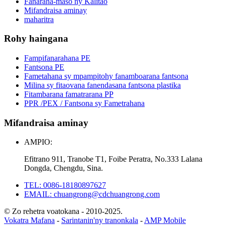
Fanaraha-maso ny Kalitao
Mifandraisa aminay
maharitra
Rohy haingana
Fampifanarahana PE
Fantsona PE
Fametahana sy mpampitohy fanamboarana fantsona
Milina sy fitaovana fanendasana fantsona plastika
Fitambarana famatrarana PP
PPR /PEX / Fantsona sy Fametrahana
Mifandraisa aminay
AMPIO:
Efitrano 911, Tranobe T1, Foibe Peratra, No.333 Lalana
Dongda, Chengdu, Sina.
TEL: 0086-18180897627
EMAIL: chuangrong@cdchuangrong.com
© Zo rehetra voatokana - 2010-2025.
Vokatra Mafana
-
Sarintanin'ny tranonkala
-
AMP Mobile