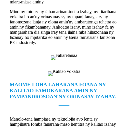
miara-miasa aminy.
Mino ny fototry ny fahamarinan-toetra izahay, ny fitarihana
vokatra ho an'ny orinasanay sy ny mpanjifanay, ary ny
fanomezana lanja ny olona amin'ny ambaratonga rehetra ao
amin'ny fikambananay. Ankoatra izany, mino izahay fa ny
mangarahara dia singa iray tena ilaina mba hihazonana ny
lazanay ho mpitarika eo amin'ny tsena famatsiana fantsona
PE indostrialy.
MAOME LOHA LAHARANA FOANA NY
KALITAO FAMOKARANA AMIN'NY
FAMPANDROSOAN'NY ORINASAY IZAHAY.
Manolo-tena hampiasa ny teknolojia avo lenta sy
hampihatra fomba fanaraha-maso hentitra ny kalitao izahay