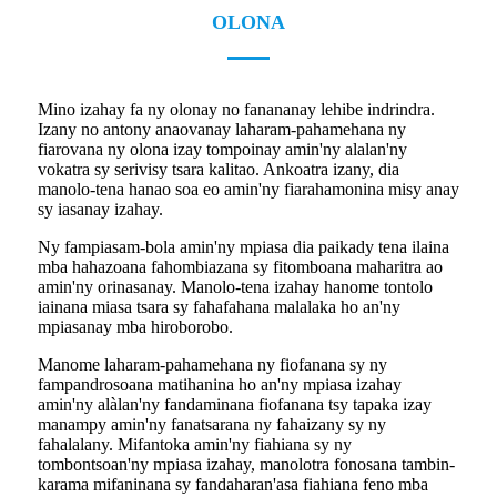
OLONA
Mino izahay fa ny olonay no fanananay lehibe indrindra.
Izany no antony anaovanay laharam-pahamehana ny
fiarovana ny olona izay tompoinay amin'ny alalan'ny
vokatra sy serivisy tsara kalitao. Ankoatra izany, dia
manolo-tena hanao soa eo amin'ny fiarahamonina misy anay
sy iasanay izahay.
Ny fampiasam-bola amin'ny mpiasa dia paikady tena ilaina
mba hahazoana fahombiazana sy fitomboana maharitra ao
amin'ny orinasanay. Manolo-tena izahay hanome tontolo
iainana miasa tsara sy fahafahana malalaka ho an'ny
mpiasanay mba hiroborobo.
Manome laharam-pahamehana ny fiofanana sy ny
fampandrosoana matihanina ho an'ny mpiasa izahay
amin'ny alàlan'ny fandaminana fiofanana tsy tapaka izay
manampy amin'ny fanatsarana ny fahaizany sy ny
fahalalany. Mifantoka amin'ny fiahiana sy ny
tombontsoan'ny mpiasa izahay, manolotra fonosana tambin-
karama mifaninana sy fandaharan'asa fiahiana feno mba