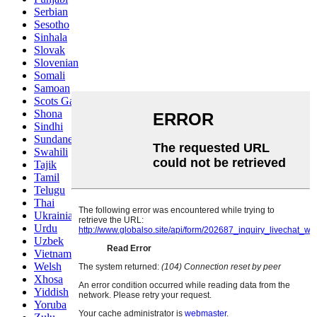
Serbian
Sesotho
Sinhala
Slovak
Slovenian
Somali
Samoan
Scots Gaelic
Shona
Sindhi
Sundanese
Swahili
Tajik
Tamil
Telugu
Thai
Ukrainian
Urdu
Uzbek
Vietnamese
Welsh
Xhosa
Yiddish
Yoruba