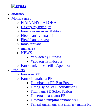
an-trano
Momba anay
FIAINANY TALOHA
Hevitry ny mpanjifa
Fanaraha-maso ny Kalitao
Fitsidihan'ny mpanjifa
Fitsidihana orinasa
fampirantiana
maharitra
NEWS
Vaovaon'ny Orinasa
Vaovaon'ny indostria
Fanontaniana Matetika Apetraka
Products
Fantsona PE
Fampifanarahana PE
Fitambarana PE Butt Fusion
Fitting sy Valva Electrofusion PE
Fittingana PE Soket Fusion
Fametrahana tatatra PE
Fitaovana fampifanarahana vy PE
Fampifanarahana vita amin'ny milina PE