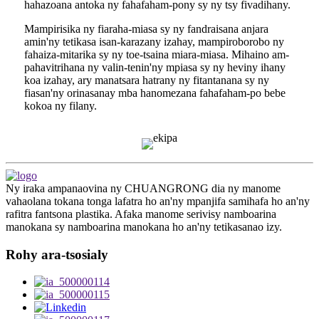
hahazoana antoka ny fahafaham-pony sy ny tsy fivadihany.
Mampirisika ny fiaraha-miasa sy ny fandraisana anjara
amin'ny tetikasa isan-karazany izahay, mampiroborobo ny
fahaiza-mitarika sy ny toe-tsaina miara-miasa. Mihaino am-
pahavitrihana ny valin-tenin'ny mpiasa sy ny heviny ihany
koa izahay, ary manatsara hatrany ny fitantanana sy ny
fiasan'ny orinasanay mba hanomezana fahafaham-po bebe
kokoa ny filany.
Ny iraka ampanaovina ny CHUANGRONG dia ny manome
vahaolana tokana tonga lafatra ho an'ny mpanjifa samihafa ho an'ny
rafitra fantsona plastika. Afaka manome serivisy namboarina
manokana sy namboarina manokana ho an'ny tetikasanao izy.
Rohy ara-tsosialy