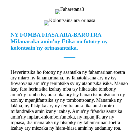
NY FOMBA FIASA ARA-BAROTRA
Mifanaraka amin'ny Etika no fototry ny
kolontsain'ny orinasantsika.
Heverintsika ho fototry ny asantsika ny fahamarinan-toetra
ary miaro ny fahamarinana, ny fahatokisana ary ny tsy
fiovaovana amin'ny tenintsika sy ny ataontsika isika. Manao
izay fara herintsika izahay mba tsy hikatsaka tombony
amin'ny fomba tsy ara-etika ary tsy hanao tsinontsinona ny
zon'ny mpanjifantsika sy ny tombontsoany. Manaraka ny
lalàna, ny fitsipika ary ny fenitra ara-etika ara-barotra
mifandraika amin'izany izahay. Amin'ny fifandraisantsika
amin'ny mpiara-miombon'antoka, ny mpanjifa ary ny
mpiasa, dia manaraka ny fitsipiky ny fahamarinan-toetra
izahay ary miezaka ny hiara-hiasa amin'ny andaniny roa.