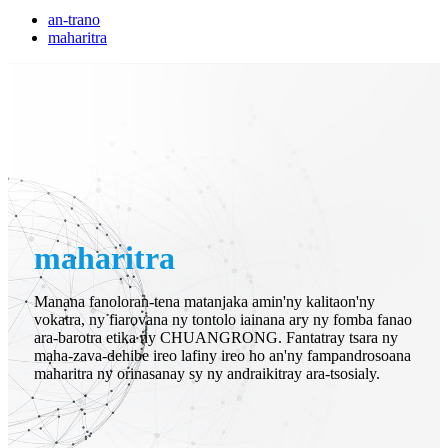
an-trano
maharitra
maharitra
Manana fanoloran-tena matanjaka amin'ny kalitaon'ny
vokatra, ny fiarovana ny tontolo iainana ary ny fomba fanao
ara-barotra etika ny CHUANGRONG. Fantatray tsara ny
maha-zava-dehibe ireo lafiny ireo ho an'ny fampandrosoana
maharitra ny orinasanay sy ny andraikitray ara-tsosialy.