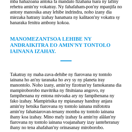
mba hahazoana antoka fa mandalo fizahana tsara ny lafiny
rehetra amin'ny vokatray. Ny fahafaham-pon'ny mpanjifa no
antony manosika anay lehibe indrindra, noho izany dia
miezaka hatrany izahay hanatsara ny kalitaon'ny vokatra sy
hanaraka fenitra ambony kokoa.
MANOMEZANTSOA LEHIBE NY
ANDRAIKITRA EO AMIN'NY TONTOLO
IAINANA IZAHAY.
Takatray ny maha-zava-dehibe ny fiarovana ny tontolo
iainana ho an'ny taranaka ho avy sy ny planeta iray
manontolo. Noho izany, amin'ny fizotran'ny famokarana dia
mampiroborobo mavitrika ny fitsitsiana angovo, ny
fampihenana ny entona mivoaka ary ny fampihenana ny
fako izahay. Mampirisika ny mpiasanay handray anjara
amin'ny hetsika fiarovana ny tontolo iainana mifototra
amin'ny fahatsiarovan-tenany momba ny tontolo iainana
ihany koa izahay. Mino mafy izahay fa amin'ny alàlan'ny
fiarovana ny tontolo iainana voajanahary izay ianteheranay
ihany no tena ahafahan'ny orinasanay miroborobo.