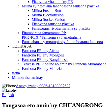
Fitaovana vita amin'ny PE
Milina sy fitaovana fanendasana fantsona plastika
Milina Fusion Butt
Milina Electrofusion
Milina Socket Fusion
Fitaovana fantsona plastika
Fanesorana rivotra mafana sy plastika
Fitambarana famatrarana PP
PPR /PEX / Fantsona sy Fametrahana
Fametahana sy mpampitohy fanamboarana fantsona
TETIKASA
Fantsona PE any Afrika
Fantsona PE any Mongolia
Fantsona PE any Bangladesh
Tetikasa PE Pipeline ao amin'ny Firenena Mikambana
Fantsona PE any Malezia
tsena
Mifandraisa aminay
Antsoy izahay:
0086-18180897627
English
Tongasoa eto amin'ny CHUANGRONG